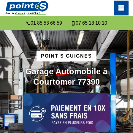
01 85 53 66 59
07 65 18 10 10
POINT S GUIGNES
Garage Automobile à
Courtomer 77390